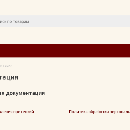
нтация
тация
я документация
мления претензий
Политика обработки персонал