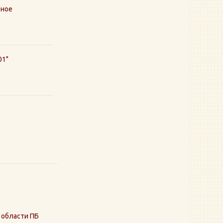
рное
01"
 области ПБ