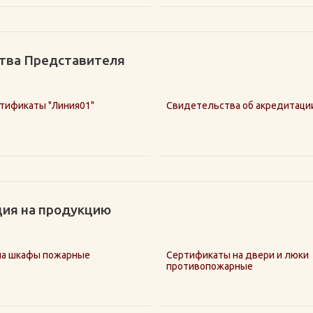
тва Представителя
тификаты "Линия01"
Свидетельства об акредитаци
ия на продукцию
на шкафы пожарные
Сертификаты на двери и люки
противопожарные