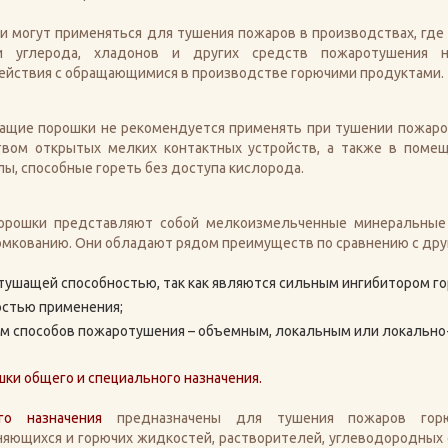
и могут применяться для тушения пожаров в производствах, где
и углерода, хладонов и других средств пожаротушения 
ействия с обращающимися в производстве горючими продуктами.
ащие порошки не рекомендуется применять при тушении пожаров
твом открытых мелких контактных устройств, а также в помещ
ы, способные гореть без доступа кислорода.
орошки представляют собой мелкоизмельченные минеральные 
омкованию. Они обладают рядом преимуществ по сравнению с др
тушащей способностью, так как являются сильным ингибитором го
остью применения;
м способов пожаротушения – объемным, локальным или локальн
ки общего и специального назначения.
го назначения
предназначены для тушения пожаров горюч
яющихся и горючих жидкостей, растворителей, углеводородных сжи