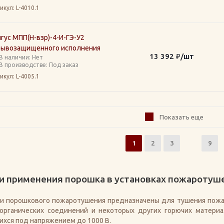
икул
: L-4010.1
гус МПП(Н-взр)-4-И-ГЭ-У2
рывозащищенного исполнения
13 392
₽
/шт
В наличии: Нет
В производстве: Под заказ
икул
: L-4005.1
Показать еще
1
2
3
9
и применения порошка в установках пожаротуш
ки порошкового пожаротушения предназначены для тушения пожа
органических соединений и некоторых других горючих материа
хся под напряжением до 1000 В.