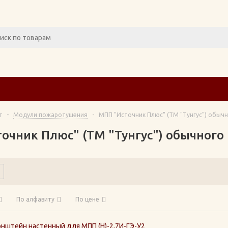
г
-
Модули пожаротушения
-
МПП "Источник Плюс" (ТМ "Тунгус") обыч
очник Плюс" (ТМ "Тунгус") обычного
По алфавиту
По цене
нштейн настенный для МПП (Н)-2,7И-ГЭ-У2