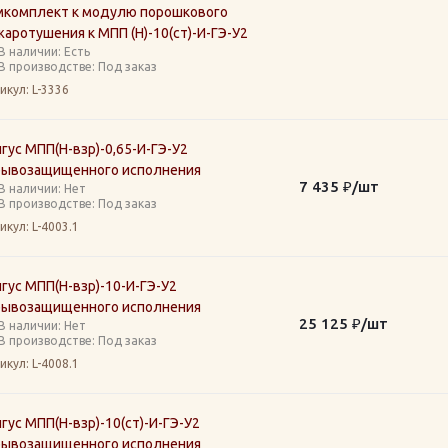
мкомплект к модулю порошкового
аротушения к МПП (Н)-10(ст)-И-ГЭ-У2
В наличии: Eсть
В производстве: Под заказ
икул
: L-3336
гус МПП(Н-взр)-0,65-И-ГЭ-У2
рывозащищенного исполнения
7 435
₽
/шт
В наличии: Нет
В производстве: Под заказ
икул
: L-4003.1
гус МПП(Н-взр)-10-И-ГЭ-У2
рывозащищенного исполнения
25 125
₽
/шт
В наличии: Нет
В производстве: Под заказ
икул
: L-4008.1
гус МПП(Н-взр)-10(ст)-И-ГЭ-У2
рывозащищенного исполнения