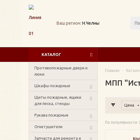
Ваш регион:
Н.Челны
КАТАЛОГ
Противопожарные двери и
Главная
-
Катало
люки
МПП "Ист
Шкафы пожарные
Щиты пожарные, ящики
для песка, стенды
Цена
Рукава пожарные
По популярности
Огнетушители
Запчасти для ремонта и
Кро