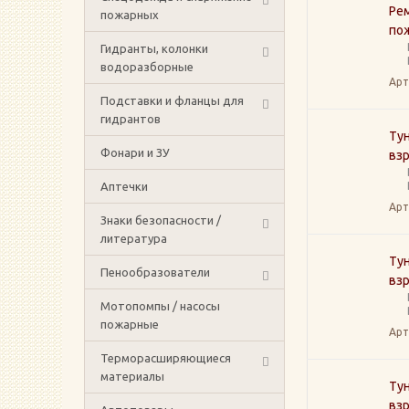
Ре
пожарных
пож
Гидранты, колонки
водоразборные
Арт
Подставки и фланцы для
гидрантов
Тун
Фонари и ЗУ
вз
Аптечки
Арт
Знаки безопасности /
литература
Тун
Пенообразователи
вз
Мотопомпы / насосы
пожарные
Арт
Терморасширяющиеся
материалы
Тун
вз