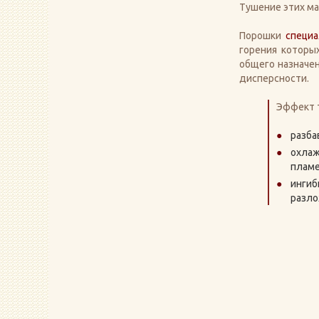
Тушение этих ма
Порошки
специа
горения которы
общего назначен
дисперсности.
Эффект т
разба
охлаж
пламе
ингиб
разло