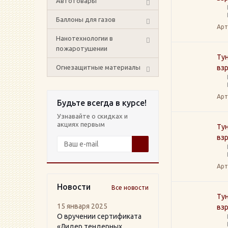
Автотовары
Баллоны для газов
Арт
Нанотехнологии в
пожаротушении
Тун
Огнезащитные материалы
вз
Арт
Будьте всегда в курсе!
Узнавайте о скидках и
акциях первым
Тун
вз
Арт
Новости
Все новости
Тун
15 января 2025
вз
О вручении сертификата
«Лидер тендерных