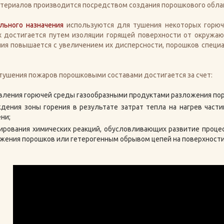
териалов производится посредством создания порошкового облак
льного назначения
используются для тушения некоторых горючи
х достигается путем изоляции горящей поверхности от окружа
ия повышается с увеличением их дисперсности, порошков специал
ушения пожаров порошковыми составами достигается за счет:
вления горючей среды газообразными продуктами разложения пор
дения зоны горения в результате затрат тепла на нагрев части
ни;
ирования химических реакций, обусловливающих развитие процес
жения порошков или гетерогенным обрывом цепей на поверхности