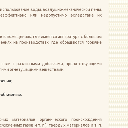
 использование воды, воздушно-механической пены,
неэффективно или недопустимо вследствие их
 в помещениях, где имеется аппаратура с большим
ениях на производствах, где обращаются горючие
соли с различными добавками, препятствующими
угими огнетушащими веществами:
рения;
о-объемным.
их материалов органического происхождения
женных газов и т. п.), твердых материалов и т. п.