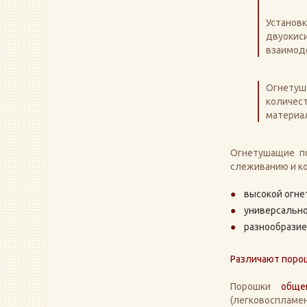
Установк
двуокис
взаимод
Огнетуш
количес
материал
Огнетушащие п
слеживанию и к
высокой огне
универсальн
разнообразие
Различают порош
Порошки
обще
(легковоспламен