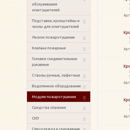
обслуживания
огнетушителей
Арт
Подставки, кронштейны и
чехлы для огнетушителей
Кр
Лесное пожаротушение
Клапана пожарные
Арт
Головки соединительные
рукавные
Кр
Стволы ручные, лафетные
Арт
Водопенное оборудование
Модули пожаротушения
Кр
Средства спасения
Арт
СИЗ
Спецодежда и снаряжение