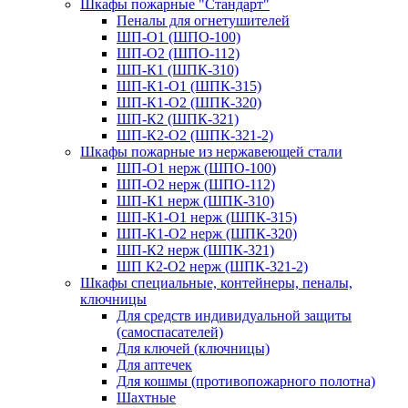
Шкафы пожарные "Стандарт"
Пеналы для огнетушителей
ШП-О1 (ШПО-100)
ШП-О2 (ШПО-112)
ШП-К1 (ШПК-310)
ШП-К1-О1 (ШПК-315)
ШП-К1-О2 (ШПК-320)
ШП-К2 (ШПК-321)
ШП-К2-О2 (ШПК-321-2)
Шкафы пожарные из нержавеющей стали
ШП-О1 нерж (ШПО-100)
ШП-О2 нерж (ШПО-112)
ШП-К1 нерж (ШПК-310)
ШП-К1-О1 нерж (ШПК-315)
ШП-К1-О2 нерж (ШПК-320)
ШП-К2 нерж (ШПК-321)
ШП К2-О2 нерж (ШПК-321-2)
Шкафы специальные, контейнеры, пеналы,
ключницы
Для средств индивидуальной защиты
(самоспасателей)
Для ключей (ключницы)
Для аптечек
Для кошмы (противопожарного полотна)
Шахтные