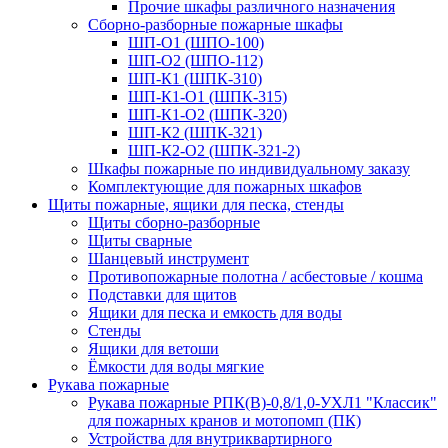
Прочие шкафы различного назначения
Сборно-разборные пожарные шкафы
ШП-О1 (ШПО-100)
ШП-О2 (ШПО-112)
ШП-К1 (ШПК-310)
ШП-К1-О1 (ШПК-315)
ШП-К1-О2 (ШПК-320)
ШП-К2 (ШПК-321)
ШП-К2-О2 (ШПК-321-2)
Шкафы пожарные по индивидуальному заказу
Комплектующие для пожарных шкафов
Щиты пожарные, ящики для песка, стенды
Щиты сборно-разборные
Щиты сварные
Шанцевый инструмент
Противопожарные полотна / асбестовые / кошма
Подставки для щитов
Ящики для песка и емкость для воды
Стенды
Ящики для ветоши
Ёмкости для воды мягкие
Рукава пожарные
Рукава пожарные РПК(В)-0,8/1,0-УХЛ1 "Классик"
для пожарных кранов и мотопомп (ПК)
Устройства для внутриквартирного