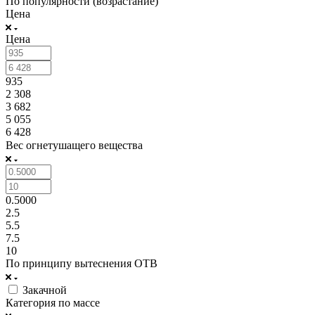
По популярности (возрастание)
Цена
Цена
935
2 308
3 682
5 055
6 428
Вес огнетушащего вещества
0.5000
2.5
5.5
7.5
10
По принципу вытеснения ОТВ
Закачной
Категория по массе