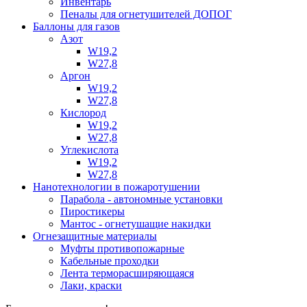
Инвентарь
Пеналы для огнетушителей ДОПОГ
Баллоны для газов
Азот
W19,2
W27,8
Аргон
W19,2
W27,8
Кислород
W19,2
W27,8
Углекислота
W19,2
W27,8
Нанотехнологии в пожаротушении
Парабола - автономные установки
Пиростикеры
Мантос - огнетушащие накидки
Огнезащитные материалы
Муфты противопожарные
Кабельные проходки
Лента терморасширяющаяся
Лаки, краски