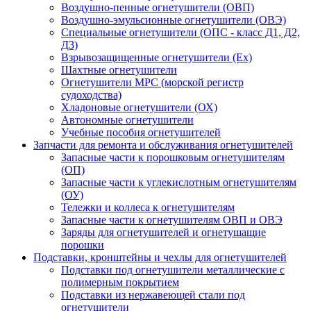
Воздушно-пенные огнетушители (ОВП)
Воздушно-эмульсионные огнетушители (ОВЭ)
Специальные огнетушители (ОПС - класс Д1, Д2,
Д3)
Взрывозащищенные огнетушители (Ex)
Шахтные огнетушители
Огнетушители МРС (морской регистр
судоходства)
Хладоновые огнетушители (ОХ)
Автономные огнетушители
Учебные пособия огнетушителей
Запчасти для ремонта и обслуживания огнетушителей
Запасные части к порошковым огнетушителям
(ОП)
Запасные части к углекислотным огнетушителям
(ОУ)
Тележки и коллеса к огнетушителям
Запасные части к огнетушителям ОВП и ОВЭ
Заряды для огнетушителей и огнетушащие
порошки
Подставки, кронштейны и чехлы для огнетушителей
Подставки под огнетушители металлические с
полимерным покрытием
Подставки из нержавеющей стали под
огнетушители