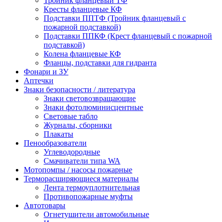
Тройник фланцевый ТФ
Кресты фланцевые КФ
Подставки ППТФ (Тройник фланцевый с
пожарной подставкой)
Подставки ППКФ (Крест фланцевый с пожарной
подставкой)
Колена фланцевые КФ
Фланцы, подставки для гидранта
Фонари и ЗУ
Аптечки
Знаки безопасности / литература
Знаки световозвращающие
Знаки фотолюминисцентные
Световые табло
Журналы, сборники
Плакаты
Пенообразователи
Углеводородные
Смачиватели типа WA
Мотопомпы / насосы пожарные
Терморасширяющиеся материалы
Лента термоуплотнительная
Противопожарные муфты
Автотовары
Огнетушители автомобильные