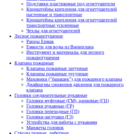
Подставки пластиковые под огнетушители
Кронштейны крепления для огнетушителей
настенные и транспортные
Кронштейны крепления для огнетушителей
транспортные усиленные
Чехлы для огнетушителей
Лесное пожаротушение
Ранцы Ермак
Емкости для воды из Виниплана
Инструмент и материалы для лесного
пожаротушения
Клапана пожарные
Клапаны пожарные латунные
Клапаны пожарные чугунные
Маховики ("барашек") для пожарного клапана
Диафрагмы снижения давления для пожарного
клапана
Головки соединительные рукавные
Головки муфтовые (ГМ), цапковые (ГЦ)
Головки рукавные (ГР)
Головки переходные (ГП)
Головки-заглушки (ГЗ)
Устройства для работы с рукавами
Манжеты головок
Стволы ручные, лафетные