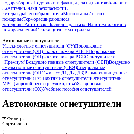
водоразборные
Подставки и фланцы для гидрантов
Фонари и
ЗУ
Аптечки
Знаки безопасности /
литература
Пенообразователи
Мотопомпы / насосы
пожарные
Терморасширяющиеся
материалы
Автотовары
Баллоны для газов
Нанотехнологии в
пожаротушении
Огнезащитные материалы
-
Автономные огнетушители
Углекислотные огнетушители (ОУ)
Порошковые
огнетушители (ОП) - класс пожара АВСЕ
Порошковые
огнетушители (ОП) - класс пожара ВСЕ
Огнетушители
"Премиум"
Воздушно-пенные огнетушители (ОВП)
Воздушно-
эмульсионные огнетушители (ОВЭ)
Специальные
огнетушители (ОПС - класс Д1, Д2, Д3)
Взрывозащищенные
огнетушители (Ex)
Шахтные огнетушители
Огнетушители
МРС (морской регистр судоходства)
Хладоновые
огнетушители (ОХ)
Учебные пособия огнетушителей
Автономные огнетушители
Фильтр:
Сортировка