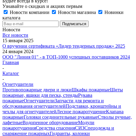
Будьте всегда в курсе!
Узнавайте о скидках и акциях первым
Новости компании
Новости магазина
Новинки
каталога
Новости
Все новости
15 января 2025
О вручении сертификата «Лидер тендерных продаж» 2025
24 января 2024
ООО "Линия 01" - в ТОП-1000 успешных поставщиков 2024
Главная
-
Каталог
-
Огнетушители
Противопожарные двери и люки
Шкафы пожарные
Щиты
пожарные, ящики для песка, стенды
Рукава
пожарные
Огнетушители
Запчасти для ремонта и
обслуживания огнетушителей
Подставки, кронштейны и
чехлы для огнетушителей
Лесное пожаротушение
Клапана
пожарные
Головки соединительные рукавные
Стволы ручные,
лафетные
Водопенное оборудование
Модули
пожаротушения
Средства спасения
СИЗ
Спецодежда и
снаряжение пожарных
Гидранты, колонки