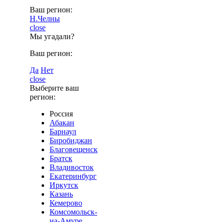
Ваш регион:
Н.Челны
close
Мы угадали?
Ваш регион:
Да
Нет
close
Выберите ваш
регион:
Россия
Абакан
Барнаул
Биробиджан
Благовещенск
Братск
Владивосток
Екатеринбург
Иркутск
Казань
Кемерово
Комсомольск-
на-Амуре