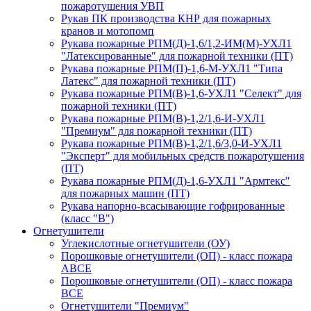
пожаротушения УВП
Рукав ПК производства КНР для пожарных
кранов и мотопомп
Рукава пожарные РПМ(Д)-1,6/1,2-ИМ(M)-УХЛ1
"Латексированные" для пожарной техники (ПТ)
Рукава пожарные РПМ(П)-1,6-М-УХЛ1 "Типа
Латекс" для пожарной техники (ПТ)
Рукава пожарные РПМ(В)-1,6-УХЛ1 "Селект" для
пожарной техники (ПТ)
Рукава пожарные РПМ(В)-1,2/1,6-И-УХЛ1
"Премиум" для пожарной техники (ПТ)
Рукава пожарные РПМ(В)-1,2/1,6/3,0-И-УХЛ1
"Эксперт" для мобильных средств пожаротушения
(ПТ)
Рукава пожарные РПМ(Д)-1,6-УХЛ1 "Армтекс"
для пожарных машин (ПТ)
Рукава напорно-всасывающие гофрированные
(класс "В")
Огнетушители
Углекислотные огнетушители (ОУ)
Порошковые огнетушители (ОП) - класс пожара
АВСЕ
Порошковые огнетушители (ОП) - класс пожара
ВСЕ
Огнетушители "Премиум"