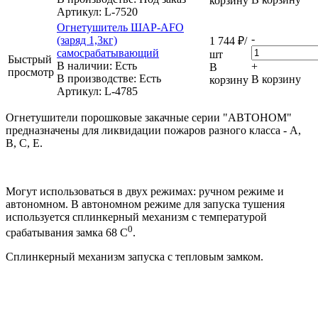
корзину
Артикул
: L-7520
Огнетушитель ШАР-AFO
-
(заряд 1,3кг)
1 744
₽
/
самосрабатывающий
шт
Быстрый
В наличии: Eсть
+
В
просмотр
В производстве: Есть
В корзину
корзину
Артикул
: L-4785
Огнетушители порошковые закачные серии "АВТОНОМ"
предназначены для ликвидации пожаров разного класса - А,
В, С, Е.
Могут использоваться в двух режимах: ручном режиме и
автономном. В автономном режиме для запуска тушения
используется сплинкерный механизм с температурой
0
срабатывания замка 68 С
.
Сплинкерный механизм запуска с тепловым замком.