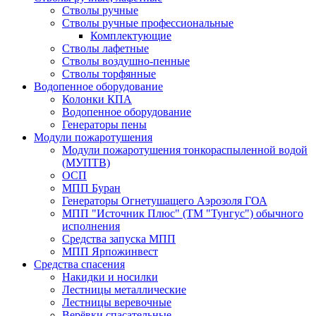
Стволы ручные
Стволы ручные профессиональные
Комплектующие
Стволы лафетные
Стволы воздушно-пенные
Стволы торфянные
Водопенное оборудование
Колонки КПА
Водопенное оборудование
Генераторы пены
Модули пожаротушения
Модули пожаротушения тонкораспыленной водой
(МУПТВ)
ОСП
МПП Буран
Генераторы Огнетушащего Аэрозоля ГОА
МПП "Источник Плюс" (ТМ "Тунгус") обычного
исполнения
Средства запуска МПП
МПП Ярпожинвест
Средства спасения
Накидки и носилки
Лестницы металлические
Лестницы веревочные
Верёвки спасательные