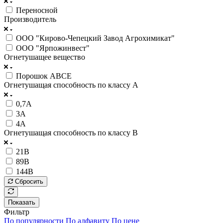
Переносной
Производитель
ООО "Кирово-Чепецкий Завод Агрохимикат"
ООО "Ярпожинвест"
Огнетушащее вещество
Порошок АВСЕ
Огнетушащая способность по классу А
0,7А
3А
4А
Огнетушащая способность по классу В
21В
89В
144В
Сбросить
Показать
Фильтр
По популярности
По алфавиту
По цене