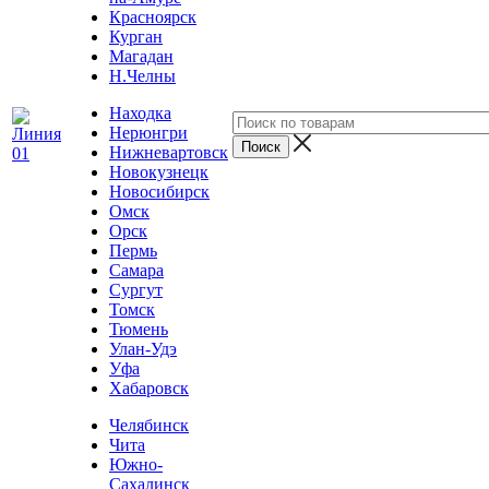
Красноярск
Курган
Магадан
Н.Челны
Находка
Нерюнгри
Нижневартовск
Новокузнецк
Новосибирск
Омск
Орск
Пермь
Самара
Сургут
Томск
Тюмень
Улан-Удэ
Уфа
Хабаровск
Челябинск
Чита
Южно-
Сахалинск