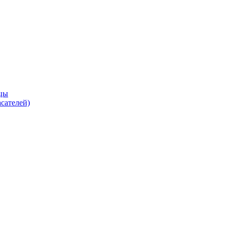
цы
сателей)