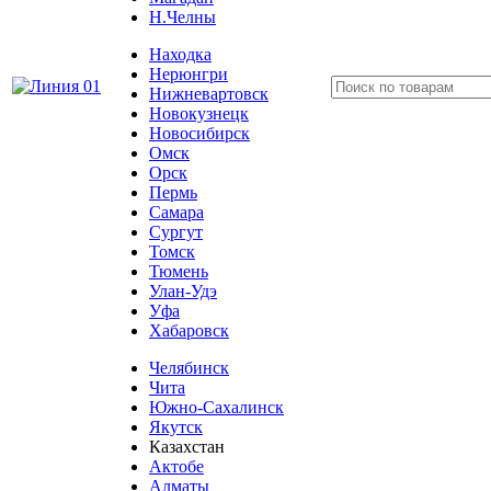
Н.Челны
Находка
Нерюнгри
Нижневартовск
Новокузнецк
Новосибирск
Омск
Орск
Пермь
Самара
Сургут
Томск
Тюмень
Улан-Удэ
Уфа
Хабаровск
Челябинск
Чита
Южно-Сахалинск
Якутск
Казахстан
Актобе
Алматы