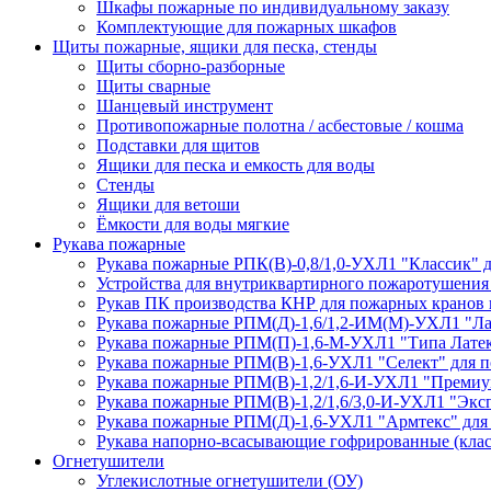
Шкафы пожарные по индивидуальному заказу
Комплектующие для пожарных шкафов
Щиты пожарные, ящики для песка, стенды
Щиты сборно-разборные
Щиты сварные
Шанцевый инструмент
Противопожарные полотна / асбестовые / кошма
Подставки для щитов
Ящики для песка и емкость для воды
Стенды
Ящики для ветоши
Ёмкости для воды мягкие
Рукава пожарные
Рукава пожарные РПК(В)-0,8/1,0-УХЛ1 "Классик" 
Устройства для внутриквартирного пожаротушени
Рукав ПК производства КНР для пожарных кранов
Рукава пожарные РПМ(Д)-1,6/1,2-ИМ(M)-УХЛ1 "Ла
Рукава пожарные РПМ(П)-1,6-М-УХЛ1 "Типа Латек
Рукава пожарные РПМ(В)-1,6-УХЛ1 "Селект" для п
Рукава пожарные РПМ(В)-1,2/1,6-И-УХЛ1 "Премиу
Рукава пожарные РПМ(В)-1,2/1,6/3,0-И-УХЛ1 "Экс
Рукава пожарные РПМ(Д)-1,6-УХЛ1 "Армтекс" для
Рукава напорно-всасывающие гофрированные (клас
Огнетушители
Углекислотные огнетушители (ОУ)