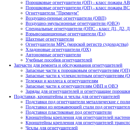
Порошковые огнетушители (ОП) - класс пожара А
Порошковые огнетушители (ОП) - класс пожара В
Огнетушители "Премиум"
Воздушно-пенные огнетушители (ОВП)
Воздушно-эмульсионные огнетушители (ОВЭ)
Специальные огнетушители (ОПС - класс Д1, Д2, Д
Взрывозащищенные огнетушители (Ex)
Шахтные огнетушители
Огнетушители МРС (морской регистр судоходства)
Хладоновые огнетушители (ОХ)
Автономные огнетушители
Учебные пособия огнетушителей
Запчасти для ремонта и обслуживания огнетушителей
Запасные части к порошковым огнетушителям (ОП)
Запасные части к углекислотным огнетушителям (О
Тележки и коллеса к огнетушителям
Запасные части к огнетушителям ОВП и ОВЭ
Заряды для огнетушителей и огнетушащие порошк
Подставки, кронштейны и чехлы для огнетушителей
Подставки под огнетушители металлические с по
Подставки из нержавеющей стали под огнетушител
Подставки пластиковые под огнетушители
Кронштейны крепления для огнетушителей настен
Кронштейны крепления для огнетушителей трансп
Чехлы для огнетушителей