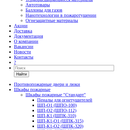
Автотовары
Баллоны для газов
Нанотехнологии в пожаротушении
Огнезащитные материалы
Акции
Доставка
Документация
О компании
Вакансии
Новости
Контакты
?
Найти
Противопожарные двери и люки
Шкафы пожарные
Шкафы пожарные "Стандарт"
Пеналы для огнетушителей
ШП-О1 (ШПО-100)
ШП-О2 (ШПО-112)
ШП-К1 (ШПК-310)
ШП-К1-О1 (ШПК-315)
ШП-К1-О2 (ШПК-320)