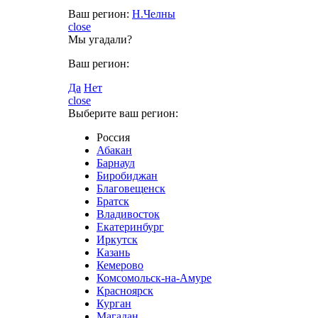
Ваш регион:
Н.Челны
close
Мы угадали?
Ваш регион:
Да
Нет
close
Выберите ваш регион:
Россия
Абакан
Барнаул
Биробиджан
Благовещенск
Братск
Владивосток
Екатеринбург
Иркутск
Казань
Кемерово
Комсомольск-на-Амуре
Красноярск
Курган
Магадан