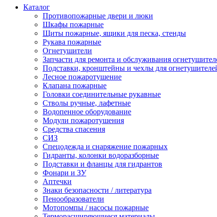
Каталог
Противопожарные двери и люки
Шкафы пожарные
Щиты пожарные, ящики для песка, стенды
Рукава пожарные
Огнетушители
Запчасти для ремонта и обслуживания огнетушител
Подставки, кронштейны и чехлы для огнетушителе
Лесное пожаротушение
Клапана пожарные
Головки соединительные рукавные
Стволы ручные, лафетные
Водопенное оборудование
Модули пожаротушения
Средства спасения
СИЗ
Спецодежда и снаряжение пожарных
Гидранты, колонки водоразборные
Подставки и фланцы для гидрантов
Фонари и ЗУ
Аптечки
Знаки безопасности / литература
Пенообразователи
Мотопомпы / насосы пожарные
Терморасширяющиеся материалы