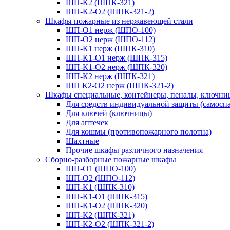
ШП-К2 (ШПК-321)
ШП-К2-О2 (ШПК-321-2)
Шкафы пожарные из нержавеющей стали
ШП-О1 нерж (ШПО-100)
ШП-О2 нерж (ШПО-112)
ШП-К1 нерж (ШПК-310)
ШП-К1-О1 нерж (ШПК-315)
ШП-К1-О2 нерж (ШПК-320)
ШП-К2 нерж (ШПК-321)
ШП К2-О2 нерж (ШПК-321-2)
Шкафы специальные, контейнеры, пеналы, ключни
Для средств индивидуальной защиты (самоспа
Для ключей (ключницы)
Для аптечек
Для кошмы (противопожарного полотна)
Шахтные
Прочие шкафы различного назначения
Сборно-разборные пожарные шкафы
ШП-О1 (ШПО-100)
ШП-О2 (ШПО-112)
ШП-К1 (ШПК-310)
ШП-К1-О1 (ШПК-315)
ШП-К1-О2 (ШПК-320)
ШП-К2 (ШПК-321)
ШП-К2-О2 (ШПК-321-2)