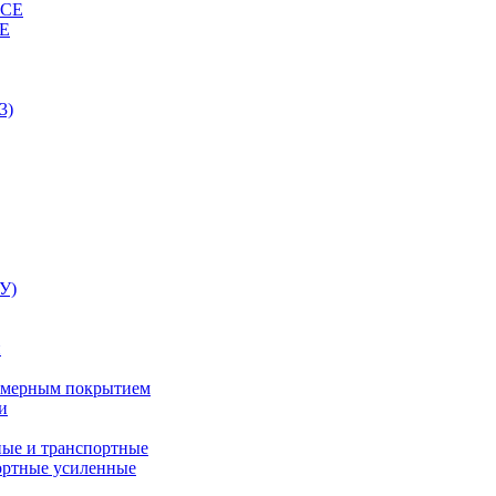
ВСЕ
СЕ
3)
У)
и
лимерным покрытием
и
ные и транспортные
ортные усиленные