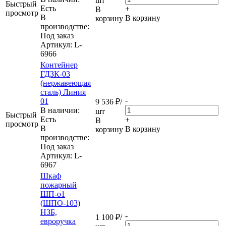
шт
Быстрый
Eсть
+
В
просмотр
В
В корзину
корзину
производстве:
Под заказ
Артикул
: L-
6966
Контейнер
ГДЗК-03
(нержавеющая
сталь) Линия
-
01
9 536
₽
/
В наличии:
шт
Быстрый
Eсть
+
В
просмотр
В
В корзину
корзину
производстве:
Под заказ
Артикул
: L-
6967
Шкаф
пожарный
ШП-о1
(ШПО-103)
НЗБ,
-
1 100
₽
/
евроручка