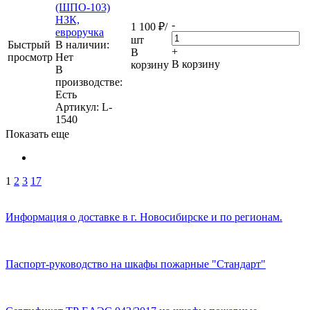
(ШПО-103)
НЗК,
-
1 100
₽
/
евроручка
шт
Быстрый
В наличии:
+
В
просмотр
Нет
В корзину
корзину
В
производстве:
Есть
Артикул
: L-
1540
Показать еще
1
2
3
17
Информация о доставке в г. Новосибирске и по регионам.
Паспорт-руководство на шкафы пожарные "Стандарт"