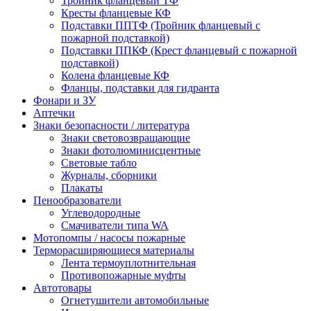
Тройник фланцевый ТФ
Кресты фланцевые КФ
Подставки ППТФ (Тройник фланцевый с
пожарной подставкой)
Подставки ППКФ (Крест фланцевый с пожарной
подставкой)
Колена фланцевые КФ
Фланцы, подставки для гидранта
Фонари и ЗУ
Аптечки
Знаки безопасности / литература
Знаки световозвращающие
Знаки фотолюминисцентные
Световые табло
Журналы, сборники
Плакаты
Пенообразователи
Углеводородные
Смачиватели типа WA
Мотопомпы / насосы пожарные
Терморасширяющиеся материалы
Лента термоуплотнительная
Противопожарные муфты
Автотовары
Огнетушители автомобильные