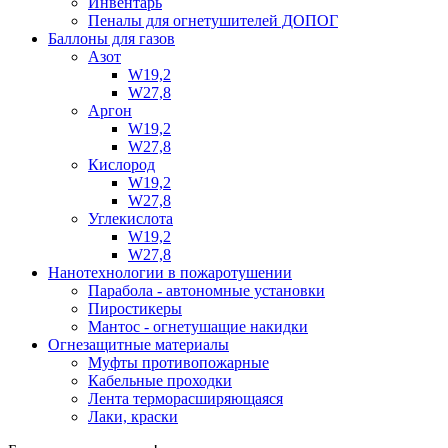
Инвентарь
Пеналы для огнетушителей ДОПОГ
Баллоны для газов
Азот
W19,2
W27,8
Аргон
W19,2
W27,8
Кислород
W19,2
W27,8
Углекислота
W19,2
W27,8
Нанотехнологии в пожаротушении
Парабола - автономные установки
Пиростикеры
Мантос - огнетушащие накидки
Огнезащитные материалы
Муфты противопожарные
Кабельные проходки
Лента терморасширяющаяся
Лаки, краски