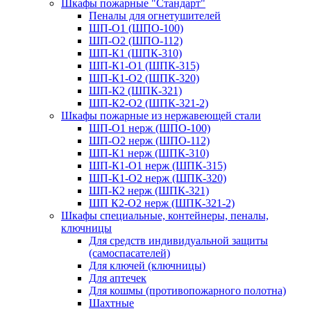
Шкафы пожарные "Стандарт"
Пеналы для огнетушителей
ШП-О1 (ШПО-100)
ШП-О2 (ШПО-112)
ШП-К1 (ШПК-310)
ШП-К1-О1 (ШПК-315)
ШП-К1-О2 (ШПК-320)
ШП-К2 (ШПК-321)
ШП-К2-О2 (ШПК-321-2)
Шкафы пожарные из нержавеющей стали
ШП-О1 нерж (ШПО-100)
ШП-О2 нерж (ШПО-112)
ШП-К1 нерж (ШПК-310)
ШП-К1-О1 нерж (ШПК-315)
ШП-К1-О2 нерж (ШПК-320)
ШП-К2 нерж (ШПК-321)
ШП К2-О2 нерж (ШПК-321-2)
Шкафы специальные, контейнеры, пеналы,
ключницы
Для средств индивидуальной защиты
(самоспасателей)
Для ключей (ключницы)
Для аптечек
Для кошмы (противопожарного полотна)
Шахтные