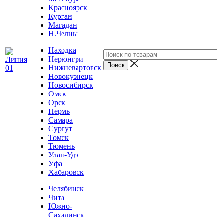
Красноярск
Курган
Магадан
Н.Челны
Находка
Нерюнгри
Нижневартовск
Новокузнецк
Новосибирск
Омск
Орск
Пермь
Самара
Сургут
Томск
Тюмень
Улан-Удэ
Уфа
Хабаровск
Челябинск
Чита
Южно-
Сахалинск