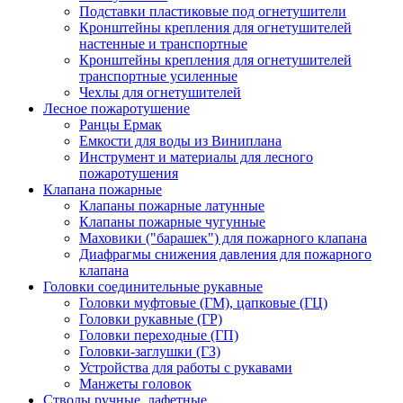
Подставки пластиковые под огнетушители
Кронштейны крепления для огнетушителей
настенные и транспортные
Кронштейны крепления для огнетушителей
транспортные усиленные
Чехлы для огнетушителей
Лесное пожаротушение
Ранцы Ермак
Емкости для воды из Виниплана
Инструмент и материалы для лесного
пожаротушения
Клапана пожарные
Клапаны пожарные латунные
Клапаны пожарные чугунные
Маховики ("барашек") для пожарного клапана
Диафрагмы снижения давления для пожарного
клапана
Головки соединительные рукавные
Головки муфтовые (ГМ), цапковые (ГЦ)
Головки рукавные (ГР)
Головки переходные (ГП)
Головки-заглушки (ГЗ)
Устройства для работы с рукавами
Манжеты головок
Стволы ручные, лафетные