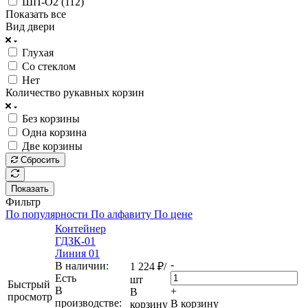
ШП-О2 (112)
Показать все
Вид двери
Глухая
Со стеклом
Нет
Количество рукавных корзин
Без корзины
Одна корзина
Две корзины
Сбросить
Показать
Фильтр
По популярности
По алфавиту
По цене
Контейнер
ГДЗК-01
Линия 01
-
В наличии:
1 224
₽
/
Eсть
шт
Быстрый
В
+
В
просмотр
производстве:
В корзину
корзину