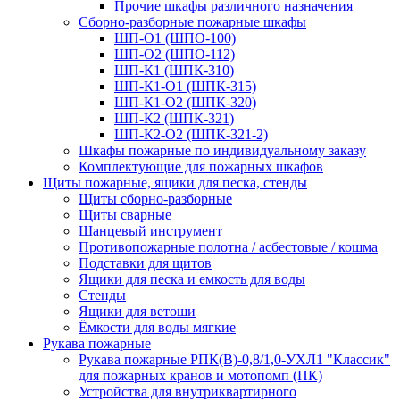
Прочие шкафы различного назначения
Сборно-разборные пожарные шкафы
ШП-О1 (ШПО-100)
ШП-О2 (ШПО-112)
ШП-К1 (ШПК-310)
ШП-К1-О1 (ШПК-315)
ШП-К1-О2 (ШПК-320)
ШП-К2 (ШПК-321)
ШП-К2-О2 (ШПК-321-2)
Шкафы пожарные по индивидуальному заказу
Комплектующие для пожарных шкафов
Щиты пожарные, ящики для песка, стенды
Щиты сборно-разборные
Щиты сварные
Шанцевый инструмент
Противопожарные полотна / асбестовые / кошма
Подставки для щитов
Ящики для песка и емкость для воды
Стенды
Ящики для ветоши
Ёмкости для воды мягкие
Рукава пожарные
Рукава пожарные РПК(В)-0,8/1,0-УХЛ1 "Классик"
для пожарных кранов и мотопомп (ПК)
Устройства для внутриквартирного