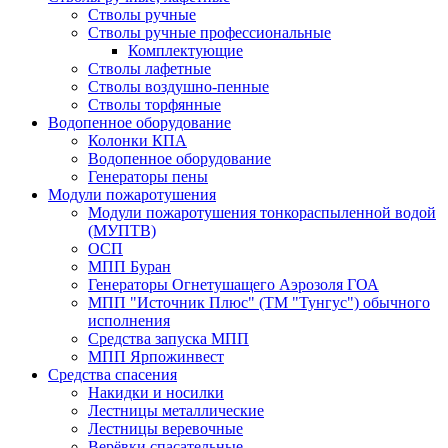
Стволы ручные
Стволы ручные профессиональные
Комплектующие
Стволы лафетные
Стволы воздушно-пенные
Стволы торфянные
Водопенное оборудование
Колонки КПА
Водопенное оборудование
Генераторы пены
Модули пожаротушения
Модули пожаротушения тонкораспыленной водой
(МУПТВ)
ОСП
МПП Буран
Генераторы Огнетушащего Аэрозоля ГОА
МПП "Источник Плюс" (ТМ "Тунгус") обычного
исполнения
Средства запуска МПП
МПП Ярпожинвест
Средства спасения
Накидки и носилки
Лестницы металлические
Лестницы веревочные
Верёвки спасательные