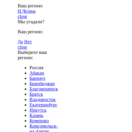
Ваш регион:
Н.Челны
close
Мы угадали?
Ваш регион:
Да
Нет
close
Выберите ваш
регион:
Россия
Абакан
Барнаул
Биробиджан
Благовещенск
Братск
Владивосток
Екатеринбург
Иркутск
Казань
Кемерово
Комсомольск-
на-Амуре