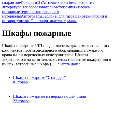
гидрантов
Фонари и ЗУ
Аптечки
Знаки безопасности /
литература
Пенообразователи
Мотопомпы / насосы
пожарные
Терморасширяющиеся
материалы
Автотовары
Баллоны для газов
Нанотехнологии в
пожаротушении
Огнезащитные материалы
Шкафы пожарные
Шкафы пожарные ШП предназначены для размещения в них
комплектов противопожарного оборудования: пожарного
крана и/или переносных огнетушителей. Шкафы
закрепляются на капитальных стенах (навесные шкафы) или в
нишах (встроенные шкафы)...
Читать далее
Шкафы пожарные "Стандарт"
81 товар
Шкафы пожарные из нержавеющей стали
22 товара