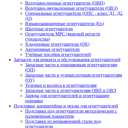
Воздушно-пенные огнетушители (ОВП)
Воздушно-эмульсионные огнетушители (ОВЭ)
Специальные огнетушители (ОПС - класс Д1, Д2,
Д3)
Взрывозащищенные огнетушители (Ex)
Шахтные огнетушители
Огнетушители МРС (морской регистр
судоходства)
Хладоновые огнетушители (ОХ)
Автономные огнетушители
Учебные пособия огнетушителей
Запчасти для ремонта и обслуживания огнетушителей
Запасные части к порошковым огнетушителям
(ОП)
Запасные части к углекислотным огнетушителям
(ОУ)
Тележки и коллеса к огнетушителям
Запасные части к огнетушителям ОВП и ОВЭ
Заряды для огнетушителей и огнетушащие
порошки
Подставки, кронштейны и чехлы для огнетушителей
Подставки под огнетушители металлические с
полимерным покрытием
Подставки из нержавеющей стали под
огнетушители