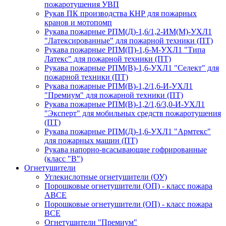
пожаротушения УВП
Рукав ПК производства КНР для пожарных
кранов и мотопомп
Рукава пожарные РПМ(Д)-1,6/1,2-ИМ(M)-УХЛ1
"Латексированные" для пожарной техники (ПТ)
Рукава пожарные РПМ(П)-1,6-М-УХЛ1 "Типа
Латекс" для пожарной техники (ПТ)
Рукава пожарные РПМ(В)-1,6-УХЛ1 "Селект" для
пожарной техники (ПТ)
Рукава пожарные РПМ(В)-1,2/1,6-И-УХЛ1
"Премиум" для пожарной техники (ПТ)
Рукава пожарные РПМ(В)-1,2/1,6/3,0-И-УХЛ1
"Эксперт" для мобильных средств пожаротушения
(ПТ)
Рукава пожарные РПМ(Д)-1,6-УХЛ1 "Армтекс"
для пожарных машин (ПТ)
Рукава напорно-всасывающие гофрированные
(класс "В")
Огнетушители
Углекислотные огнетушители (ОУ)
Порошковые огнетушители (ОП) - класс пожара
АВСЕ
Порошковые огнетушители (ОП) - класс пожара
ВСЕ
Огнетушители "Премиум"