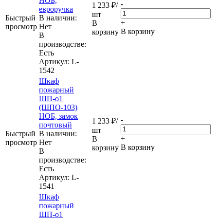
НОБ,
-
1 233
₽
/
евроручка
шт
Быстрый
В наличии:
+
В
просмотр
Нет
В корзину
корзину
В
производстве:
Есть
Артикул
: L-
1542
Шкаф
пожарный
ШП-о1
(ШПО-103)
НОБ, замок
-
1 233
₽
/
почтовый
шт
Быстрый
В наличии:
+
В
просмотр
Нет
В корзину
корзину
В
производстве:
Есть
Артикул
: L-
1541
Шкаф
пожарный
ШП-о1