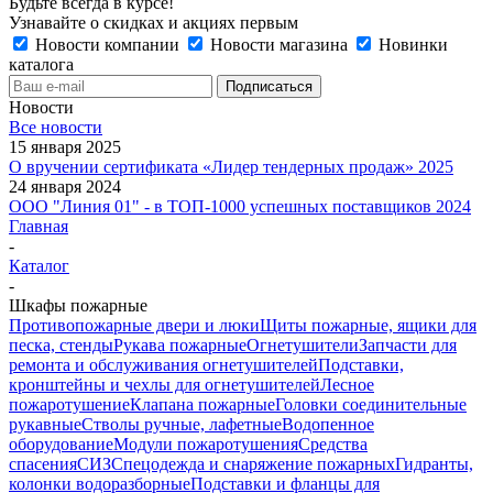
Будьте всегда в курсе!
Узнавайте о скидках и акциях первым
Новости компании
Новости магазина
Новинки
каталога
Новости
Все новости
15 января 2025
О вручении сертификата «Лидер тендерных продаж» 2025
24 января 2024
ООО "Линия 01" - в ТОП-1000 успешных поставщиков 2024
Главная
-
Каталог
-
Шкафы пожарные
Противопожарные двери и люки
Щиты пожарные, ящики для
песка, стенды
Рукава пожарные
Огнетушители
Запчасти для
ремонта и обслуживания огнетушителей
Подставки,
кронштейны и чехлы для огнетушителей
Лесное
пожаротушение
Клапана пожарные
Головки соединительные
рукавные
Стволы ручные, лафетные
Водопенное
оборудование
Модули пожаротушения
Средства
спасения
СИЗ
Спецодежда и снаряжение пожарных
Гидранты,
колонки водоразборные
Подставки и фланцы для