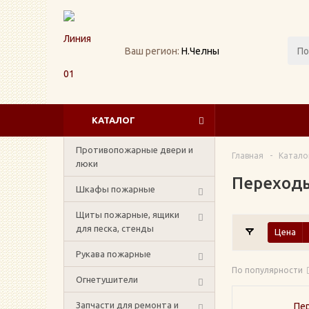
Ваш регион:
Н.Челны
КАТАЛОГ
Противопожарные двери и
Главная
-
Катало
люки
Переход
Шкафы пожарные
Щиты пожарные, ящики
для песка, стенды
Цена
Рукава пожарные
По популярности
Огнетушители
Запчасти для ремонта и
Пе