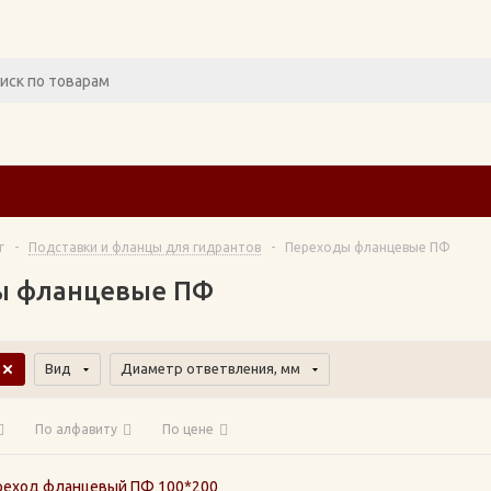
г
-
Подставки и фланцы для гидрантов
-
Переходы фланцевые ПФ
ы фланцевые ПФ
Вид
Диаметр ответвления, мм
По алфавиту
По цене
реход фланцевый ПФ 100*200