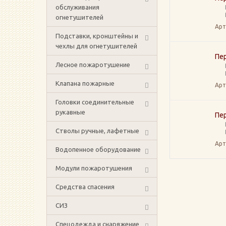
обслуживания
огнетушителей
Арт
Подставки, кронштейны и
чехлы для огнетушителей
Пе
Лесное пожаротушение
Клапана пожарные
Арт
Головки соединительные
рукавные
Пе
Стволы ручные, лафетные
Арт
Водопенное оборудование
Модули пожаротушения
Средства спасения
СИЗ
Спецодежда и снаряжение