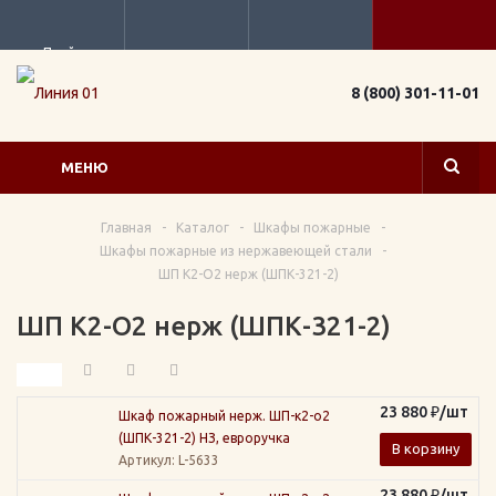
Прайс
8 (800) 301-11-01
МЕНЮ
Главная
-
Каталог
-
Шкафы пожарные
-
Шкафы пожарные из нержавеющей стали
-
ШП К2-О2 нерж (ШПК-321-2)
ШП К2-О2 нерж (ШПК-321-2)
23 880
₽
/шт
Шкаф пожарный нерж. ШП-к2-о2
(ШПК-321-2) НЗ, евроручка
В корзину
Артикул
: L-5633
23 880
₽
/шт