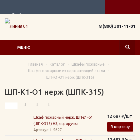
Прайс
8 (800) 301-11-01
МЕНЮ
Главная
-
Каталог
-
Шкафы пожарные
-
Шкафы пожарные из нержавеющей стали
-
ШП-К1-О1 нерж (ШПК-315)
ШП-К1-О1 нерж (ШПК-315)
12 687
₽
/шт
Шкаф пожарный нерж. ШП-к1-о1
(ШПК-315) НЗ, евроручка
В корзину
Артикул
: L-5627
12 687
₽
/шт