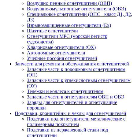
Воздушно-пенные огнетушители (ОВП)
Воздушно-эмульсионные огнетушители (ОВЭ)
Специальные огнетушители (ОПС - класс Д1, Д2,
Д3)
Взрывозащищенные огнетушители (Ex)
Шахтные огнетушители
Огнетушители МРС (морской регистр
судоходства)
Хладоновые огнетушители (ОХ)
Автономные огнетушители
Учебные пособия огнетушителей
Запчасти для ремонта и обслуживания огнетушителей
Запасные части к порошковым огнетушителям
(ОП)
Запасные части к углекислотным огнетушителям
(ОУ)
Тележки и коллеса к огнетушителям
Запасные части к огнетушителям ОВП и ОВЭ
Заряды для огнетушителей и огнетушащие
порошки
Подставки, кронштейны и чехлы для огнетушителей
Подставки под огнетушители металлические с
полимерным покрытием
Подставки из нержавеющей стали под
огнетушители