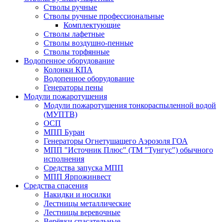
Стволы ручные
Стволы ручные профессиональные
Комплектующие
Стволы лафетные
Стволы воздушно-пенные
Стволы торфянные
Водопенное оборудование
Колонки КПА
Водопенное оборудование
Генераторы пены
Модули пожаротушения
Модули пожаротушения тонкораспыленной водой
(МУПТВ)
ОСП
МПП Буран
Генераторы Огнетушащего Аэрозоля ГОА
МПП "Источник Плюс" (ТМ "Тунгус") обычного
исполнения
Средства запуска МПП
МПП Ярпожинвест
Средства спасения
Накидки и носилки
Лестницы металлические
Лестницы веревочные
Верёвки спасательные