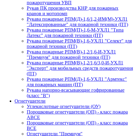
пожаротушения УВП
Рукав ПК производства КНР для пожарных
кранов и мотопомп
Рукава пожарные РПМ(Д)-1,6/1,2-ИМ(M)-УХЛ1
"Латексированные" для пожарной техники (ПТ)
Рукава пожарные РПМ(П)-1,6-М-УХЛ1 "Типа
Латекс" для пожарной техники (ПТ)
Рукава пожарные РПМ(В)-1,6-УХЛ1 "Селект" для
пожарной техники (ПТ)
Рукава пожарные РПМ(В)-1,2/1,6-И-УХЛ1
"Премиум" для пожарной техники (ПТ)
Рукава пожарные РПМ(В)-1,2/1,6/3,0-И-УХЛ1
"Эксперт" для мобильных средств пожаротушения
(ПТ)
Рукава пожарные РПМ(Д)-1,6-УХЛ1 "Армтекс"
для пожарных машин (ПТ)
Рукава напорно-всасывающие гофрированные
(класс "В")
Огнетушители
Углекислотные огнетушители (ОУ)
Порошковые огнетушители (ОП) - класс пожара
АВСЕ
Порошковые огнетушители (ОП) - класс пожара
ВСЕ
Огнетушители "Премиум"