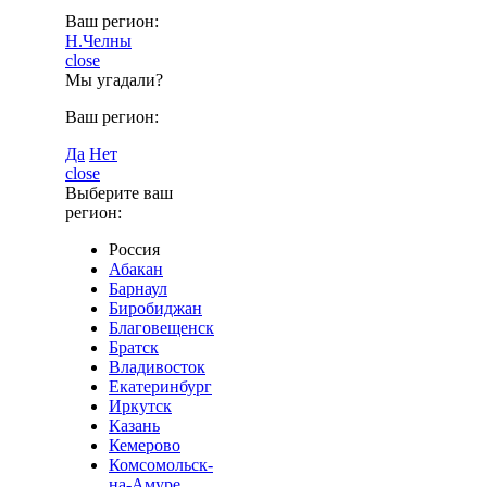
Ваш регион:
Н.Челны
close
Мы угадали?
Ваш регион:
Да
Нет
close
Выберите ваш
регион:
Россия
Абакан
Барнаул
Биробиджан
Благовещенск
Братск
Владивосток
Екатеринбург
Иркутск
Казань
Кемерово
Комсомольск-
на-Амуре