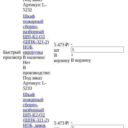
Артикул
: L-
5232
Шкаф
пожарный
сборно-
разборный
ШП-К2-О2
(ШПК-321-2)
-
5 473
₽
/
НОБ,
шт
Быстрый
евроручка
+
В
просмотр
В наличии:
В корзину
корзину
Нет
В
производстве:
Под заказ
Артикул
: L-
5233
Шкаф
пожарный
сборно-
разборный
ШП-К2-О2
(ШПК-321-2)
-
5 473
₽
/
НОБ, замок