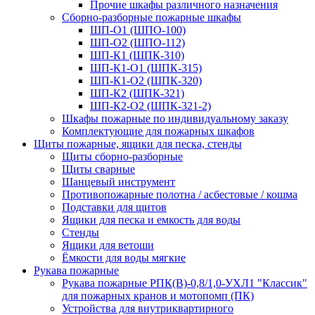
Прочие шкафы различного назначения
Сборно-разборные пожарные шкафы
ШП-О1 (ШПО-100)
ШП-О2 (ШПО-112)
ШП-К1 (ШПК-310)
ШП-К1-О1 (ШПК-315)
ШП-К1-О2 (ШПК-320)
ШП-К2 (ШПК-321)
ШП-К2-О2 (ШПК-321-2)
Шкафы пожарные по индивидуальному заказу
Комплектующие для пожарных шкафов
Щиты пожарные, ящики для песка, стенды
Щиты сборно-разборные
Щиты сварные
Шанцевый инструмент
Противопожарные полотна / асбестовые / кошма
Подставки для щитов
Ящики для песка и емкость для воды
Стенды
Ящики для ветоши
Ёмкости для воды мягкие
Рукава пожарные
Рукава пожарные РПК(В)-0,8/1,0-УХЛ1 "Классик"
для пожарных кранов и мотопомп (ПК)
Устройства для внутриквартирного