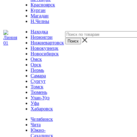
Красноярск
Курган
Магадан
Н.Челны
Находка
Нерюнгри
Нижневартовск
Новокузнецк
Новосибирск
Омск
Орск
Пермь
Самара
Сургут
Томск
Тюмень
Улан-Удэ
Уфа
Хабаровск
Челябинск
Чита
Южно-
Сахалинск