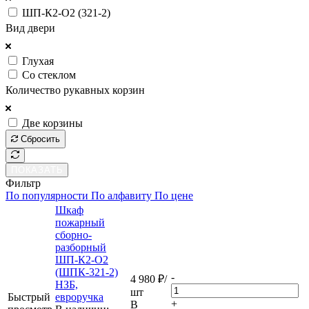
ШП-К2-О2 (321-2)
Вид двери
Глухая
Со стеклом
Количество рукавных корзин
Две корзины
Сбросить
ПОКАЗАТЬ
Фильтр
По популярности
По алфавиту
По цене
Шкаф
пожарный
сборно-
разборный
ШП-К2-О2
(ШПК-321-2)
-
4 980
₽
/
НЗБ,
шт
Быстрый
евроручка
+
В