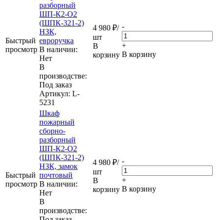
разборный
ШП-К2-О2
(ШПК-321-2)
-
4 980
₽
/
НЗК,
шт
Быстрый
евроручка
+
В
просмотр
В наличии:
В корзину
корзину
Нет
В
производстве:
Под заказ
Артикул
: L-
5231
Шкаф
пожарный
сборно-
разборный
ШП-К2-О2
(ШПК-321-2)
-
4 980
₽
/
НЗК, замок
шт
Быстрый
почтовый
+
В
просмотр
В наличии:
В корзину
корзину
Нет
В
производстве:
Под заказ