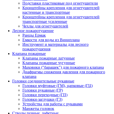
Подставки пластиковые под огнетушители
Кронштейны крепления для огнетушителей
настенные и транспортные
Кронштейны крепления для огнетушителей
транспортные усиленные
Чехлы для огнетушителей
Лесное пожаротушение
Ранцы Ермак
Емкости для воды из Виниплана
Инструмент и материалы для лесного
пожаротушения
Клапана пожарные
Клапаны пожарные латунные
Клапаны пожарные чугунные
Маховики ("барашек") для пожарного клапана
Диафрагмы снижения давления для пожарного
клапана
Головки соединительные рукавные
Головки муфтовые (ГМ), цапковые (ГЦ)
Головки рукавные (ГР)
Головки переходные (ГП)
Головки-заглушки (ГЗ)
Устройства для работы с рукавами
Манжеты головок
Стволы ручные, лафетные