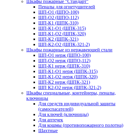
Шкафы пожарные "Стандарт"
Пеналы для огнетушителей
ШП-О1 (ШПО-100)
ШП-О2 (ШПО-112)
ШП-К1 (ШПК-310)
ШП-К1-О1 (ШПК-315)
ШП-К1-О2 (ШПК-320)
ШП-К2 (ШПК-321)
ШП-К2-О2 (ШПК-321-2)
Шкафы пожарные из нержавеющей стали
ШП-О1 нерж (ШПО-100)
ШП-О2 нерж (ШПО-112)
ШП-К1 нерж (ШПК-310)
ШП-К1-О1 нерж (ШПК-315)
ШП-К1-О2 нерж (ШПК-320)
ШП-К2 нерж (ШПК-321)
ШП К2-О2 нерж (ШПК-321-2)
Шкафы специальные, контейнеры, пеналы,
ключницы
Для средств индивидуальной защиты
(самоспасателей)
Для ключей (ключницы)
Для аптечек
Для кошмы (противопожарного полотна)
Шахтные