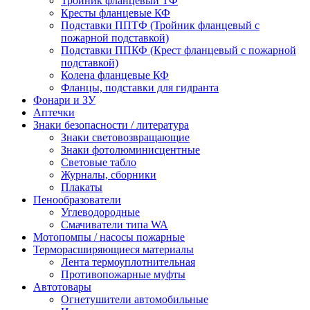
Тройник фланцевый ТФ
Кресты фланцевые КФ
Подставки ППТФ (Тройник фланцевый с
пожарной подставкой)
Подставки ППКФ (Крест фланцевый с пожарной
подставкой)
Колена фланцевые КФ
Фланцы, подставки для гидранта
Фонари и ЗУ
Аптечки
Знаки безопасности / литература
Знаки световозвращающие
Знаки фотолюминисцентные
Световые табло
Журналы, сборники
Плакаты
Пенообразователи
Углеводородные
Смачиватели типа WA
Мотопомпы / насосы пожарные
Терморасширяющиеся материалы
Лента термоуплотнительная
Противопожарные муфты
Автотовары
Огнетушители автомобильные