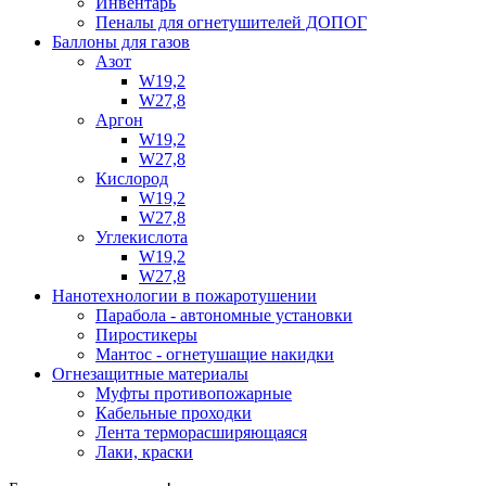
Инвентарь
Пеналы для огнетушителей ДОПОГ
Баллоны для газов
Азот
W19,2
W27,8
Аргон
W19,2
W27,8
Кислород
W19,2
W27,8
Углекислота
W19,2
W27,8
Нанотехнологии в пожаротушении
Парабола - автономные установки
Пиростикеры
Мантос - огнетушащие накидки
Огнезащитные материалы
Муфты противопожарные
Кабельные проходки
Лента терморасширяющаяся
Лаки, краски