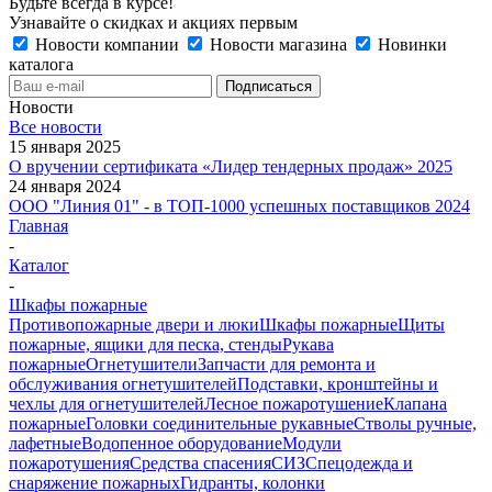
Будьте всегда в курсе!
Узнавайте о скидках и акциях первым
Новости компании
Новости магазина
Новинки
каталога
Новости
Все новости
15 января 2025
О вручении сертификата «Лидер тендерных продаж» 2025
24 января 2024
ООО "Линия 01" - в ТОП-1000 успешных поставщиков 2024
Главная
-
Каталог
-
Шкафы пожарные
Противопожарные двери и люки
Шкафы пожарные
Щиты
пожарные, ящики для песка, стенды
Рукава
пожарные
Огнетушители
Запчасти для ремонта и
обслуживания огнетушителей
Подставки, кронштейны и
чехлы для огнетушителей
Лесное пожаротушение
Клапана
пожарные
Головки соединительные рукавные
Стволы ручные,
лафетные
Водопенное оборудование
Модули
пожаротушения
Средства спасения
СИЗ
Спецодежда и
снаряжение пожарных
Гидранты, колонки