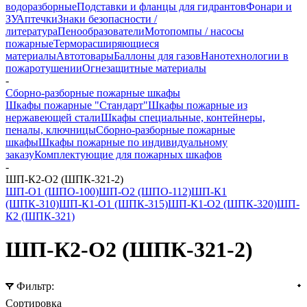
водоразборные
Подставки и фланцы для гидрантов
Фонари и
ЗУ
Аптечки
Знаки безопасности /
литература
Пенообразователи
Мотопомпы / насосы
пожарные
Терморасширяющиеся
материалы
Автотовары
Баллоны для газов
Нанотехнологии в
пожаротушении
Огнезащитные материалы
-
Сборно-разборные пожарные шкафы
Шкафы пожарные "Стандарт"
Шкафы пожарные из
нержавеющей стали
Шкафы специальные, контейнеры,
пеналы, ключницы
Сборно-разборные пожарные
шкафы
Шкафы пожарные по индивидуальному
заказу
Комплектующие для пожарных шкафов
-
ШП-К2-О2 (ШПК-321-2)
ШП-О1 (ШПО-100)
ШП-О2 (ШПО-112)
ШП-К1
(ШПК-310)
ШП-К1-О1 (ШПК-315)
ШП-К1-О2 (ШПК-320)
ШП-
К2 (ШПК-321)
ШП-К2-О2 (ШПК-321-2)
Фильтр:
Сортировка