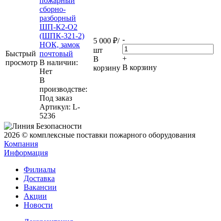
пожарный
сборно-
разборный
ШП-К2-О2
(ШПК-321-2)
-
5 000
₽
/
НОК, замок
шт
Быстрый
почтовый
+
В
просмотр
В наличии:
В корзину
корзину
Нет
В
производстве:
Под заказ
Артикул
: L-
5236
2026 © комплексные поставки пожарного оборудования
Компания
Информация
Филиалы
Доставка
Вакансии
Акции
Новости