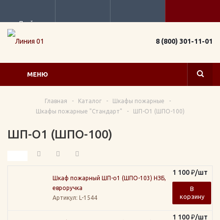
Прайс
8 (800) 301-11-01
МЕНЮ
Главная
-
Каталог
-
Шкафы пожарные
-
Шкафы пожарные "Стандарт"
-
ШП-О1 (ШПО-100)
ШП-О1 (ШПО-100)
1 100
₽
/шт
Шкаф пожарный ШП-о1 (ШПО-103) НЗБ,
евроручка
В
корзину
Артикул
: L-1544
1 100
₽
/шт