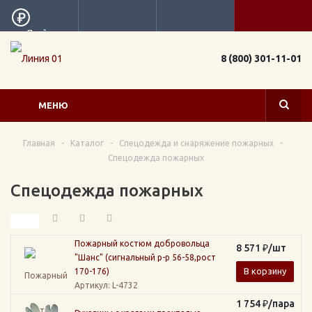
Прайс
8 (800) 301-11-01
МЕНЮ
Главная
-
Каталог
-
Спецодежда и снаряжение пожарных
-
Спецодежда пожарных
Спецодежда пожарных
Пожарный костюм добровольца
8 571
₽
/шт
"Шанс" (сигнальный р-р 56-58,рост
В корзину
170-176)
Артикул
: L-4732
1 754
₽
/пара