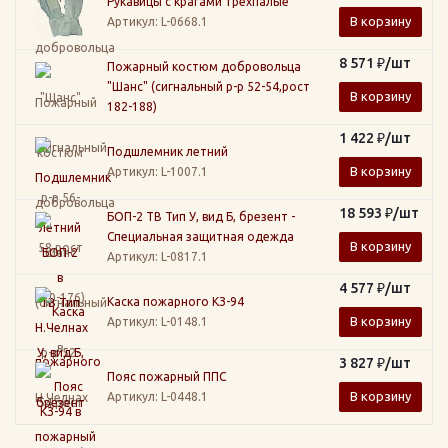
Рукавицы с крагами трехпалые
В корзину
Артикул
: L-0668.1
8 571
₽
/шт
Пожарный костюм добровольца
"Шанс" (сигнальный р-р 52-54,рост
В корзину
182-188)
1 422
₽
/шт
Подшлемник летний
В корзину
Артикул
: L-1007.1
18 593
₽
/шт
БОП-2 ТВ Тип У, вид Б, брезент -
Специальная защитная одежда
В корзину
Артикул
: L-0817.1
4 577
₽
/шт
Каска пожарного КЗ-94
В корзину
Артикул
: L-0148.1
3 827
₽
/шт
Пояс пожарный ППС
В корзину
Артикул
: L-0448.1