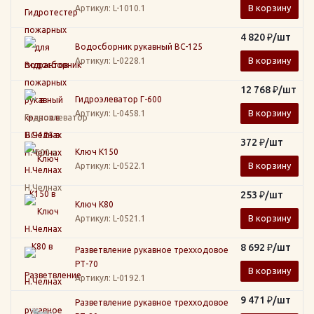
В корзину
Артикул
: L-1010.1
4 820
₽
/шт
Водосборник рукавный ВС-125
В корзину
Артикул
: L-0228.1
12 768
₽
/шт
Гидроэлеватор Г-600
В корзину
Артикул
: L-0458.1
372
₽
/шт
Ключ К150
В корзину
Артикул
: L-0522.1
253
₽
/шт
Ключ К80
В корзину
Артикул
: L-0521.1
8 692
₽
/шт
Разветвление рукавное трехходовое
РТ-70
В корзину
Артикул
: L-0192.1
9 471
₽
/шт
Разветвление рукавное трехходовое