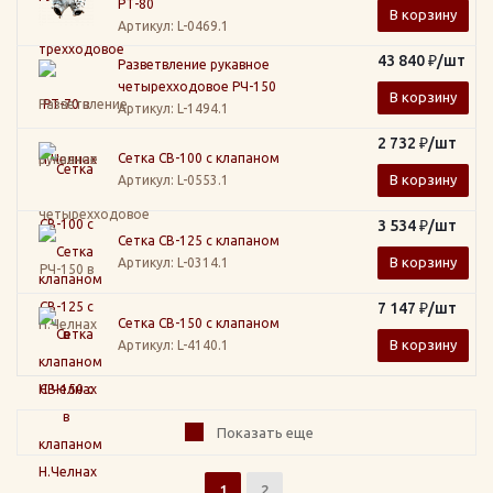
РТ-80
В корзину
Артикул
: L-0469.1
43 840
₽
/шт
Разветвление рукавное
четырехходовое РЧ-150
В корзину
Артикул
: L-1494.1
2 732
₽
/шт
Сетка СВ-100 с клапаном
В корзину
Артикул
: L-0553.1
3 534
₽
/шт
Сетка СВ-125 с клапаном
В корзину
Артикул
: L-0314.1
7 147
₽
/шт
Сетка СВ-150 с клапаном
В корзину
Артикул
: L-4140.1
Показать еще
1
2