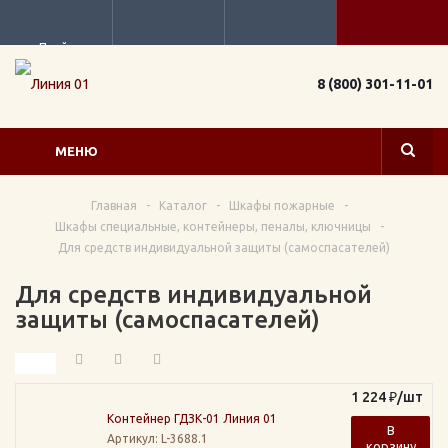
Прайс
8 (800) 301-11-01
МЕНЮ
Главная
-
Каталог
-
Шкафы пожарные
-
Шкафы специальные, контейнеры, пеналы, ключницы
-
Для средств индивидуальной защиты (самоспасателей)
Для средств индивидуальной
защиты (самоспасателей)
1 224
₽
/шт
Контейнер ГДЗК-01 Линия 01
В
Артикул
: L-3688.1
корзину