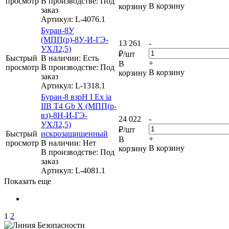
просмотр
В производстве: Под
В корзину
корзину
заказ
Артикул
: L-4076.1
Буран-8У
(МПП(р)-8У-И-ГЭ-
13 261
-
УХЛ2,5)
₽
/шт
Быстрый
В наличии: Eсть
+
В
просмотр
В производстве: Под
В корзину
корзину
заказ
Артикул
: L-1318.1
Буран-8 взрН I Ex ia
IIB T4 Gb X (МПП(р-
вз)-8Н-И-ГЭ-
24 022
-
УХЛ2,5)
₽
/шт
Быстрый
искрозащищенный
+
В
просмотр
В наличии: Нет
В корзину
корзину
В производстве: Под
заказ
Артикул
: L-4081.1
Показать еще
1
2