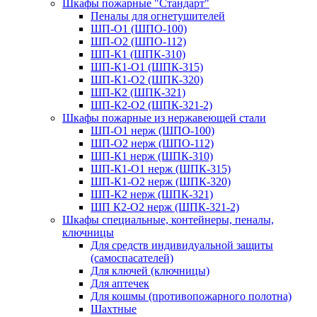
Шкафы пожарные "Стандарт"
Пеналы для огнетушителей
ШП-О1 (ШПО-100)
ШП-О2 (ШПО-112)
ШП-К1 (ШПК-310)
ШП-К1-О1 (ШПК-315)
ШП-К1-О2 (ШПК-320)
ШП-К2 (ШПК-321)
ШП-К2-О2 (ШПК-321-2)
Шкафы пожарные из нержавеющей стали
ШП-О1 нерж (ШПО-100)
ШП-О2 нерж (ШПО-112)
ШП-К1 нерж (ШПК-310)
ШП-К1-О1 нерж (ШПК-315)
ШП-К1-О2 нерж (ШПК-320)
ШП-К2 нерж (ШПК-321)
ШП К2-О2 нерж (ШПК-321-2)
Шкафы специальные, контейнеры, пеналы,
ключницы
Для средств индивидуальной защиты
(самоспасателей)
Для ключей (ключницы)
Для аптечек
Для кошмы (противопожарного полотна)
Шахтные