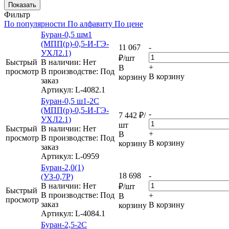
Показать
Фильтр
По популярности
По алфавиту
По цене
Буран-0,5 шм1
(МПП(р)-0,5-И-ГЭ-
11 067
-
УХЛ2.1)
₽
/шт
Быстрый
В наличии: Нет
+
В
просмотр
В производстве: Под
В корзину
корзину
заказ
Артикул
: L-4082.1
Буран-0,5 ш1-2С
(МПП(р)-0,5-И-ГЭ-
-
7 442
₽
/
УХЛ2.1)
шт
Быстрый
В наличии: Нет
+
В
просмотр
В производстве: Под
В корзину
корзину
заказ
Артикул
: L-0959
Буран-2,0(1)
18 698
-
(УЗ-0,7Р)
В наличии: Нет
₽
/шт
Быстрый
В производстве: Под
+
В
просмотр
заказ
В корзину
корзину
Артикул
: L-4084.1
Буран-2,5-2С