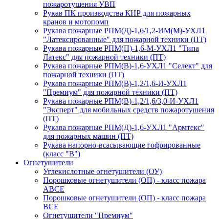
пожаротушения УВП
Рукав ПК производства КНР для пожарных
кранов и мотопомп
Рукава пожарные РПМ(Д)-1,6/1,2-ИМ(M)-УХЛ1
"Латексированные" для пожарной техники (ПТ)
Рукава пожарные РПМ(П)-1,6-М-УХЛ1 "Типа
Латекс" для пожарной техники (ПТ)
Рукава пожарные РПМ(В)-1,6-УХЛ1 "Селект" для
пожарной техники (ПТ)
Рукава пожарные РПМ(В)-1,2/1,6-И-УХЛ1
"Премиум" для пожарной техники (ПТ)
Рукава пожарные РПМ(В)-1,2/1,6/3,0-И-УХЛ1
"Эксперт" для мобильных средств пожаротушения
(ПТ)
Рукава пожарные РПМ(Д)-1,6-УХЛ1 "Армтекс"
для пожарных машин (ПТ)
Рукава напорно-всасывающие гофрированные
(класс "В")
Огнетушители
Углекислотные огнетушители (ОУ)
Порошковые огнетушители (ОП) - класс пожара
АВСЕ
Порошковые огнетушители (ОП) - класс пожара
ВСЕ
Огнетушители "Премиум"