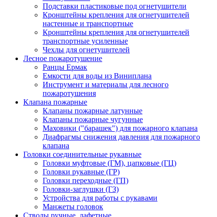
Подставки пластиковые под огнетушители
Кронштейны крепления для огнетушителей
настенные и транспортные
Кронштейны крепления для огнетушителей
транспортные усиленные
Чехлы для огнетушителей
Лесное пожаротушение
Ранцы Ермак
Емкости для воды из Виниплана
Инструмент и материалы для лесного
пожаротушения
Клапана пожарные
Клапаны пожарные латунные
Клапаны пожарные чугунные
Маховики ("барашек") для пожарного клапана
Диафрагмы снижения давления для пожарного
клапана
Головки соединительные рукавные
Головки муфтовые (ГМ), цапковые (ГЦ)
Головки рукавные (ГР)
Головки переходные (ГП)
Головки-заглушки (ГЗ)
Устройства для работы с рукавами
Манжеты головок
Стволы ручные, лафетные