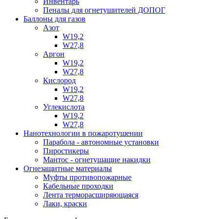
Инвентарь
Пеналы для огнетушителей ДОПОГ
Баллоны для газов
Азот
W19,2
W27,8
Аргон
W19,2
W27,8
Кислород
W19,2
W27,8
Углекислота
W19,2
W27,8
Нанотехнологии в пожаротушении
Парабола - автономные установки
Пиростикеры
Мантос - огнетушащие накидки
Огнезащитные материалы
Муфты противопожарные
Кабельные проходки
Лента терморасширяющаяся
Лаки, краски