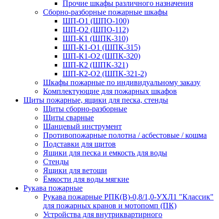
Прочие шкафы различного назначения
Сборно-разборные пожарные шкафы
ШП-О1 (ШПО-100)
ШП-О2 (ШПО-112)
ШП-К1 (ШПК-310)
ШП-К1-О1 (ШПК-315)
ШП-К1-О2 (ШПК-320)
ШП-К2 (ШПК-321)
ШП-К2-О2 (ШПК-321-2)
Шкафы пожарные по индивидуальному заказу
Комплектующие для пожарных шкафов
Щиты пожарные, ящики для песка, стенды
Щиты сборно-разборные
Щиты сварные
Шанцевый инструмент
Противопожарные полотна / асбестовые / кошма
Подставки для щитов
Ящики для песка и емкость для воды
Стенды
Ящики для ветоши
Ёмкости для воды мягкие
Рукава пожарные
Рукава пожарные РПК(В)-0,8/1,0-УХЛ1 "Классик"
для пожарных кранов и мотопомп (ПК)
Устройства для внутриквартирного