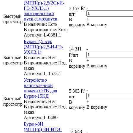
(МПП(р)-2,5(2С)-И-
-
ГЭ-УХЛ3.1)
7 157
₽
/
электрический
шт
Быстрый
пуск,самозапуск
+
В
просмотр
В наличии: Eсть
В корзину
корзину
В производстве: Есть
Артикул
: L-0381.1
Буран-2,5 взр.
(МПП(р)-2,5-И-ГЭ-
14 311
-
УХЛ3.1)
₽
/шт
Быстрый
В наличии: Нет
+
В
просмотр
В производстве: Под
В корзину
корзину
заказ
Артикул
: L-1572.1
Устройство
направленной
-
подачи ОТВ для
5 363
₽
/
Буран-15КД
шт
Быстрый
В наличии: Нет
+
В
просмотр
В производстве: Под
В корзину
корзину
заказ
Артикул
: L-0480
Буран-8Н
(МПП(р)-8Н-ИГЭ-
13 643
-