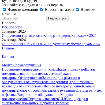
Будьте всегда в курсе!
Узнавайте о скидках и акциях первым
Новости компании
Новости магазина
Новинки
каталога
Новости
Все новости
15 января 2025
О вручении сертификата «Лидер тендерных продаж» 2025
24 января 2024
ООО "Линия 01" - в ТОП-1000 успешных поставщиков 2024
Главная
-
Каталог
-
Модули пожаротушения
Противопожарные двери и люки
Шкафы пожарные
Щиты
пожарные, ящики для песка, стенды
Рукава
пожарные
Огнетушители
Запчасти для ремонта и
обслуживания огнетушителей
Подставки, кронштейны и
чехлы для огнетушителей
Лесное пожаротушение
Клапана
пожарные
Головки соединительные рукавные
Стволы ручные,
лафетные
Водопенное оборудование
Модули
пожаротушения
Средства спасения
СИЗ
Спецодежда и
снаряжение пожарных
Гидранты, колонки