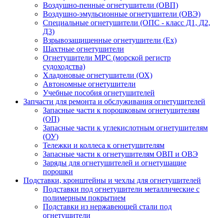
Воздушно-пенные огнетушители (ОВП)
Воздушно-эмульсионные огнетушители (ОВЭ)
Специальные огнетушители (ОПС - класс Д1, Д2,
Д3)
Взрывозащищенные огнетушители (Ex)
Шахтные огнетушители
Огнетушители МРС (морской регистр
судоходства)
Хладоновые огнетушители (ОХ)
Автономные огнетушители
Учебные пособия огнетушителей
Запчасти для ремонта и обслуживания огнетушителей
Запасные части к порошковым огнетушителям
(ОП)
Запасные части к углекислотным огнетушителям
(ОУ)
Тележки и коллеса к огнетушителям
Запасные части к огнетушителям ОВП и ОВЭ
Заряды для огнетушителей и огнетушащие
порошки
Подставки, кронштейны и чехлы для огнетушителей
Подставки под огнетушители металлические с
полимерным покрытием
Подставки из нержавеющей стали под
огнетушители