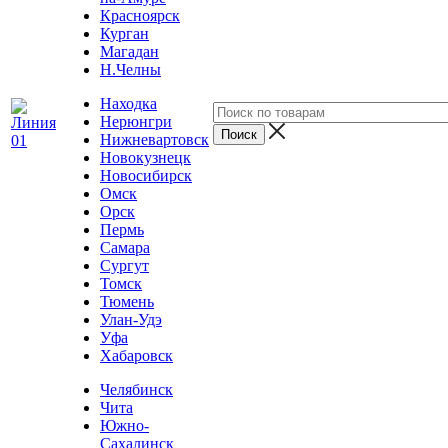
Красноярск
Курган
Магадан
Н.Челны
Находка
Нерюнгри
Нижневартовск
Новокузнецк
Новосибирск
Омск
Орск
Пермь
Самара
Сургут
Томск
Тюмень
Улан-Удэ
Уфа
Хабаровск
Челябинск
Чита
Южно-
Сахалинск