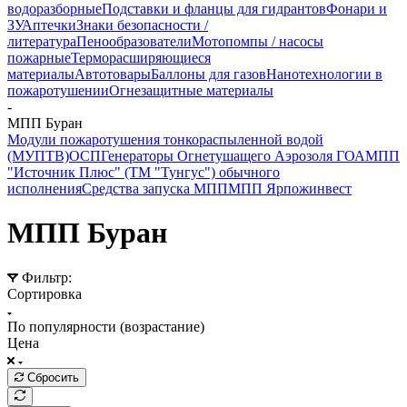
водоразборные
Подставки и фланцы для гидрантов
Фонари и
ЗУ
Аптечки
Знаки безопасности /
литература
Пенообразователи
Мотопомпы / насосы
пожарные
Терморасширяющиеся
материалы
Автотовары
Баллоны для газов
Нанотехнологии в
пожаротушении
Огнезащитные материалы
-
МПП Буран
Модули пожаротушения тонкораспыленной водой
(МУПТВ)
ОСП
Генераторы Огнетушащего Аэрозоля ГОА
МПП
"Источник Плюс" (ТМ "Тунгус") обычного
исполнения
Средства запуска МПП
МПП Ярпожинвест
МПП Буран
Фильтр:
Сортировка
По популярности (возрастание)
Цена
Сбросить