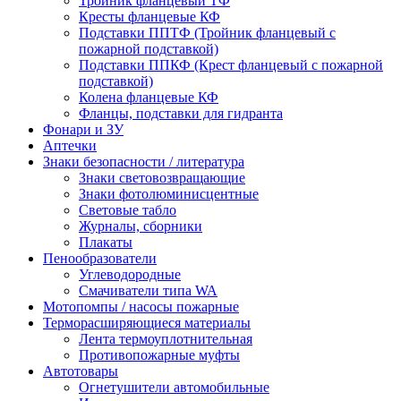
Тройник фланцевый ТФ
Кресты фланцевые КФ
Подставки ППТФ (Тройник фланцевый с
пожарной подставкой)
Подставки ППКФ (Крест фланцевый с пожарной
подставкой)
Колена фланцевые КФ
Фланцы, подставки для гидранта
Фонари и ЗУ
Аптечки
Знаки безопасности / литература
Знаки световозвращающие
Знаки фотолюминисцентные
Световые табло
Журналы, сборники
Плакаты
Пенообразователи
Углеводородные
Смачиватели типа WA
Мотопомпы / насосы пожарные
Терморасширяющиеся материалы
Лента термоуплотнительная
Противопожарные муфты
Автотовары
Огнетушители автомобильные