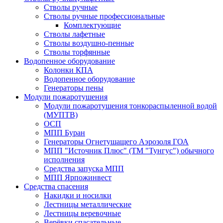
Стволы ручные
Стволы ручные профессиональные
Комплектующие
Стволы лафетные
Стволы воздушно-пенные
Стволы торфянные
Водопенное оборудование
Колонки КПА
Водопенное оборудование
Генераторы пены
Модули пожаротушения
Модули пожаротушения тонкораспыленной водой
(МУПТВ)
ОСП
МПП Буран
Генераторы Огнетушащего Аэрозоля ГОА
МПП "Источник Плюс" (ТМ "Тунгус") обычного
исполнения
Средства запуска МПП
МПП Ярпожинвест
Средства спасения
Накидки и носилки
Лестницы металлические
Лестницы веревочные
Верёвки спасательные