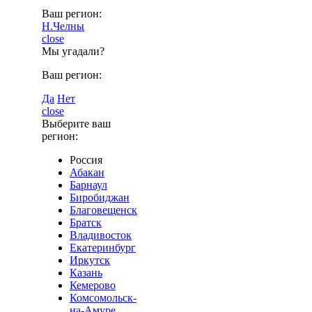
Ваш регион:
Н.Челны
close
Мы угадали?
Ваш регион:
Да
Нет
close
Выберите ваш
регион:
Россия
Абакан
Барнаул
Биробиджан
Благовещенск
Братск
Владивосток
Екатеринбург
Иркутск
Казань
Кемерово
Комсомольск-
на-Амуре