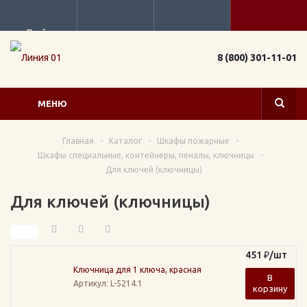
Прайс
8 (800) 301-11-01
МЕНЮ
Главная
-
Каталог
-
Шкафы пожарные
-
Шкафы специальные, контейнеры, пеналы, ключницы
-
Для ключей (ключницы)
Для ключей (ключницы)
451
₽
/шт
Ключница для 1 ключа, красная
В
Артикул
: L-5214.1
корзину