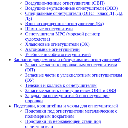
Воздушно-пенные огнетушители (ОВП)
Воздушно-эмульсионные огнетушители (ОВЭ)
Специальные огнетушители (ОПС - класс Д1, Д2,
Д3)
Взрывозащищенные огнетушители (Ex)
Шахтные огнетушители
Огнетушители МРС (морской регистр
судоходства)
Хладоновые огнетушители (ОХ)
Автономные огнетушители
Учебные пособия огнетушителей
Запчасти для ремонта и обслуживания огнетушителей
Запасные части к порошковым огнетушителям
(ОП)
Запасные части к углекислотным огнетушителям
(ОУ)
Тележки и коллеса к огнетушителям
Запасные части к огнетушителям ОВП и ОВЭ
Заряды для огнетушителей и огнетушащие
порошки
Подставки, кронштейны и чехлы для огнетушителей
Подставки под огнетушители металлические с
полимерным покрытием
Подставки из нержавеющей стали под
огнетушители