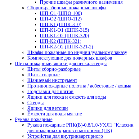
Прочие шкафы различного назначения
Сборно-разборные пожарные шкафы
ШП-О1 (ШПО-100)
ШП-О2 (ШПО-112)
ШП-К1 (ШПК-310)
ШП-К1-О1 (ШПК-315)
ШП-К1-О2 (ШПК-320)
ШП-К2 (ШПК-321)
ШП-К2-О2 (ШПК-321-2)
Шкафы пожарные по индивидуальному заказу
Комплектующие для пожарных шкафов
Щиты пожарные, ящики для песка, стенды
Щиты сборно-разборные
Щиты сварные
Шанцевый инструмент
Противопожарные полотна / асбестовые / кошма
Подставки для щитов
Ящики для песка и емкость для воды
Стенды
Ящики для ветоши
Ёмкости для воды мягкие
Рукава пожарные
Рукава пожарные РПК(В)-0,8/1,0-УХЛ1 "Классик"
для пожарных кранов и мотопомп (ПК)
Устройства для внутриквартирного