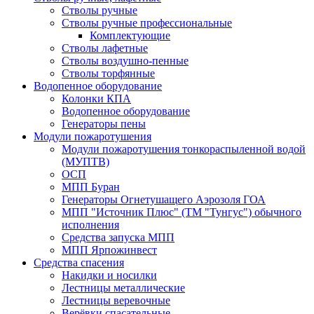
Стволы ручные
Стволы ручные профессиональные
Комплектующие
Стволы лафетные
Стволы воздушно-пенные
Стволы торфянные
Водопенное оборудование
Колонки КПА
Водопенное оборудование
Генераторы пены
Модули пожаротушения
Модули пожаротушения тонкораспыленной водой
(МУПТВ)
ОСП
МПП Буран
Генераторы Огнетушащего Аэрозоля ГОА
МПП "Источник Плюс" (ТМ "Тунгус") обычного
исполнения
Средства запуска МПП
МПП Ярпожинвест
Средства спасения
Накидки и носилки
Лестницы металлические
Лестницы веревочные
Верёвки спасательные