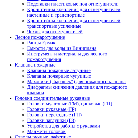
Подставки пластиковые под огнетушители
Кронштейны крепления для огнетушителей
настенные и транспортные
Кронштейны крепления для огнетушителей
транспортные усиленные
Чехлы для огнетушителей
Лесное пожаротушение
Ранцы Ермак
Емкости для воды из Виниплана
Инструмент и материалы для лесного
пожаротушения
Клапана пожарные
Клапаны пожарные латунные
Клапаны пожарные чугунные
Маховики ("барашек") для пожарного клапана
Диафрагмы снижения давления для пожарного
клапана
Головки соединительные рукавные
Головки муфтовые (ГМ), цапковые (ГЦ)
Головки рукавные (ГР)
Головки переходные (ГП)
Головки-заглушки (ГЗ)
Устройства для работы с рукавами
Манжеты головок
Стволы ручные, лафетные