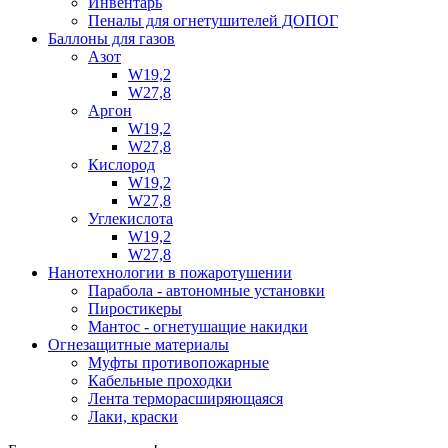
Инвентарь
Пеналы для огнетушителей ДОПОГ
Баллоны для газов
Азот
W19,2
W27,8
Аргон
W19,2
W27,8
Кислород
W19,2
W27,8
Углекислота
W19,2
W27,8
Нанотехнологии в пожаротушении
Парабола - автономные установки
Пиростикеры
Мантос - огнетушащие накидки
Огнезащитные материалы
Муфты противопожарные
Кабельные проходки
Лента терморасширяющаяся
Лаки, краски