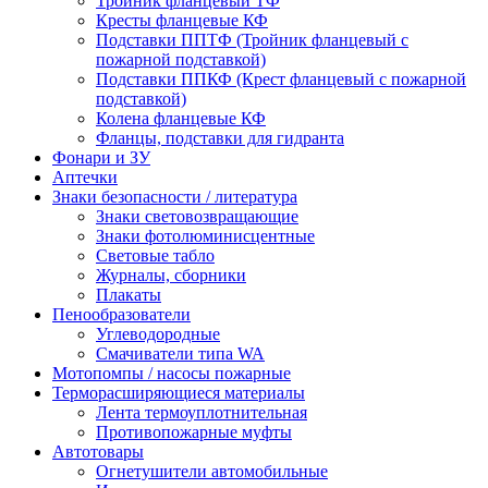
Тройник фланцевый ТФ
Кресты фланцевые КФ
Подставки ППТФ (Тройник фланцевый с
пожарной подставкой)
Подставки ППКФ (Крест фланцевый с пожарной
подставкой)
Колена фланцевые КФ
Фланцы, подставки для гидранта
Фонари и ЗУ
Аптечки
Знаки безопасности / литература
Знаки световозвращающие
Знаки фотолюминисцентные
Световые табло
Журналы, сборники
Плакаты
Пенообразователи
Углеводородные
Смачиватели типа WA
Мотопомпы / насосы пожарные
Терморасширяющиеся материалы
Лента термоуплотнительная
Противопожарные муфты
Автотовары
Огнетушители автомобильные