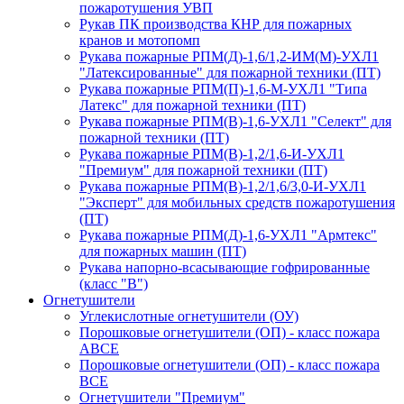
пожаротушения УВП
Рукав ПК производства КНР для пожарных
кранов и мотопомп
Рукава пожарные РПМ(Д)-1,6/1,2-ИМ(M)-УХЛ1
"Латексированные" для пожарной техники (ПТ)
Рукава пожарные РПМ(П)-1,6-М-УХЛ1 "Типа
Латекс" для пожарной техники (ПТ)
Рукава пожарные РПМ(В)-1,6-УХЛ1 "Селект" для
пожарной техники (ПТ)
Рукава пожарные РПМ(В)-1,2/1,6-И-УХЛ1
"Премиум" для пожарной техники (ПТ)
Рукава пожарные РПМ(В)-1,2/1,6/3,0-И-УХЛ1
"Эксперт" для мобильных средств пожаротушения
(ПТ)
Рукава пожарные РПМ(Д)-1,6-УХЛ1 "Армтекс"
для пожарных машин (ПТ)
Рукава напорно-всасывающие гофрированные
(класс "В")
Огнетушители
Углекислотные огнетушители (ОУ)
Порошковые огнетушители (ОП) - класс пожара
АВСЕ
Порошковые огнетушители (ОП) - класс пожара
ВСЕ
Огнетушители "Премиум"