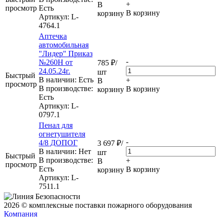
+
В
просмотр
Есть
В корзину
корзину
Артикул
: L-
4764.1
Аптечка
автомобильная
"Лидер" Приказ
-
№260Н от
785
₽
/
24.05.24г.
шт
Быстрый
В наличии: Eсть
+
В
просмотр
В производстве:
В корзину
корзину
Есть
Артикул
: L-
0797.1
Пенал для
огнетушителя
-
4/8 ДОПОГ
3 697
₽
/
В наличии: Нет
шт
Быстрый
В производстве:
+
В
просмотр
Есть
В корзину
корзину
Артикул
: L-
7511.1
2026 © комплексные поставки пожарного оборудования
Компания