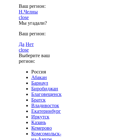
Ваш регион:
Н.Челны
close
Мы угадали?
Ваш регион:
Да
Нет
close
Выберите ваш
регион:
Россия
Абакан
Барнаул
Биробиджан
Благовещенск
Братск
Владивосток
Екатеринбург
Иркутск
Казань
Кемерово
Комсомольск-
на-Амуре