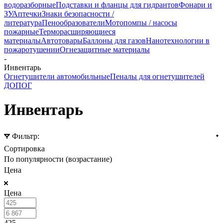
водоразборные
Подставки и фланцы для гидрантов
Фонари и
ЗУ
Аптечки
Знаки безопасности /
литература
Пенообразователи
Мотопомпы / насосы
пожарные
Терморасширяющиеся
материалы
Автотовары
Баллоны для газов
Нанотехнологии в
пожаротушении
Огнезащитные материалы
-
Инвентарь
Огнетушители автомобильные
Пеналы для огнетушителей
ДОПОГ
Инвентарь
Фильтр:
Сортировка
По популярности (возрастание)
Цена
Цена
425