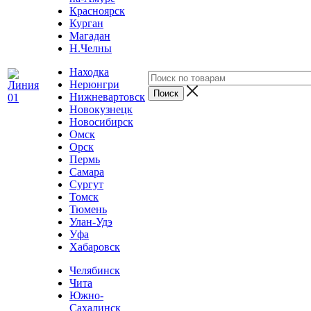
Красноярск
Курган
Магадан
Н.Челны
Находка
Нерюнгри
Нижневартовск
Новокузнецк
Новосибирск
Омск
Орск
Пермь
Самара
Сургут
Томск
Тюмень
Улан-Удэ
Уфа
Хабаровск
Челябинск
Чита
Южно-
Сахалинск