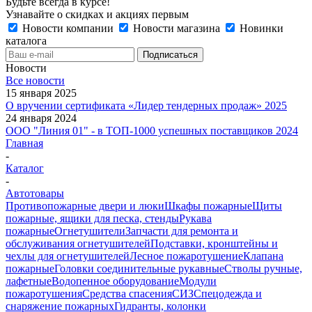
Будьте всегда в курсе!
Узнавайте о скидках и акциях первым
Новости компании
Новости магазина
Новинки
каталога
Новости
Все новости
15 января 2025
О вручении сертификата «Лидер тендерных продаж» 2025
24 января 2024
ООО "Линия 01" - в ТОП-1000 успешных поставщиков 2024
Главная
-
Каталог
-
Автотовары
Противопожарные двери и люки
Шкафы пожарные
Щиты
пожарные, ящики для песка, стенды
Рукава
пожарные
Огнетушители
Запчасти для ремонта и
обслуживания огнетушителей
Подставки, кронштейны и
чехлы для огнетушителей
Лесное пожаротушение
Клапана
пожарные
Головки соединительные рукавные
Стволы ручные,
лафетные
Водопенное оборудование
Модули
пожаротушения
Средства спасения
СИЗ
Спецодежда и
снаряжение пожарных
Гидранты, колонки