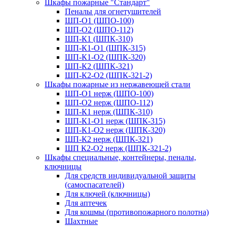
Шкафы пожарные "Стандарт"
Пеналы для огнетушителей
ШП-О1 (ШПО-100)
ШП-О2 (ШПО-112)
ШП-К1 (ШПК-310)
ШП-К1-О1 (ШПК-315)
ШП-К1-О2 (ШПК-320)
ШП-К2 (ШПК-321)
ШП-К2-О2 (ШПК-321-2)
Шкафы пожарные из нержавеющей стали
ШП-О1 нерж (ШПО-100)
ШП-О2 нерж (ШПО-112)
ШП-К1 нерж (ШПК-310)
ШП-К1-О1 нерж (ШПК-315)
ШП-К1-О2 нерж (ШПК-320)
ШП-К2 нерж (ШПК-321)
ШП К2-О2 нерж (ШПК-321-2)
Шкафы специальные, контейнеры, пеналы,
ключницы
Для средств индивидуальной защиты
(самоспасателей)
Для ключей (ключницы)
Для аптечек
Для кошмы (противопожарного полотна)
Шахтные