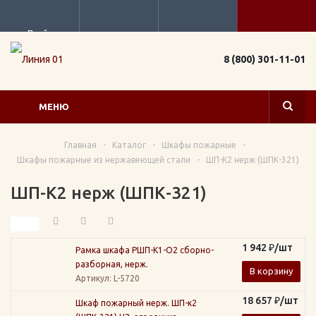
Прайс
8 (800) 301-11-01
МЕНЮ
Главная
-
Каталог
-
Шкафы пожарные
-
Шкафы пожарные из нержавеющей стали
-
ШП-К2 нерж (ШПК-321)
ШП-К2 нерж (ШПК-321)
1 942
₽
/шт
Рамка шкафа РШП-К1-О2 сборно-
разборная, нерж.
В корзину
Артикул
: L-5720
18 657
₽
/шт
Шкаф пожарный нерж. ШП-к2