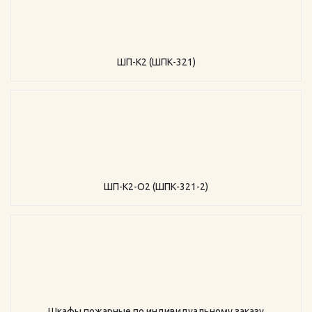
ШП-К2 (ШПК-321)
ШП-К2-О2 (ШПК-321-2)
Шкафы пожарные по индивидуальному заказу